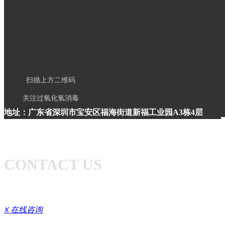
扫描上方二维码
关注过氧化氢消毒
地址：广东省深圳市宝安区福海街道新福工业园A3栋4层
电话：0755-8527-5448
热线：400-1873-678
CONTACT US
ꁱ
在线咨询