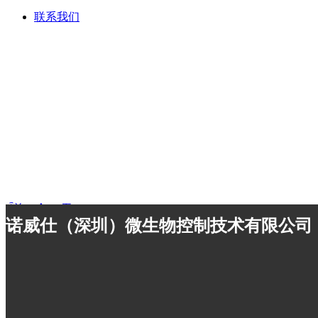
联系我们
ARTICLE LIST
ꄴ
前一个：
无
诺威仕（深圳）微生物控制技术有限公司
ꄲ
后一个：
无
首页
ꄲ
其他
ꄲ
洁净区传递窗消毒专用设备