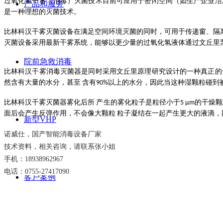
过氧化氢干雾（消毒）灭菌技术目前可应用于密闭空间（如生产企业洁
产品和服务
是一种理想的灭菌技术。
比林科汉干雾灭菌设备在满足空间环境灭菌的同时，可用于传递窗、隔
灭菌设备采用最新干雾系统，能够以更少量的过氧化氢液体通过文丘里
院前急救消毒
比林科汉干雾消毒灭菌器是同时采用文丘里原理研究设计的一种真正的干
然含有大量的水分，甚至 含有90%以上的水分，因此当这种湿颗粒碰到
比林科汉干雾灭菌器雾化后所 产生的雾化粒子是粒径小于5 μm的干
面后会产生反弹作用，不会像大颗粒 粒子凝结在一起产生更大的液滴，
新型VHP
诺威仕，国产智能消毒设备厂家
技术资料，相关咨询，请联系张小姐
手机：18938962967
电话：0755-27417090
客户案例
文章列表